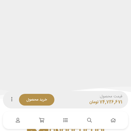
قیمت محصول:
خرید محصول
74,726,671
تومان