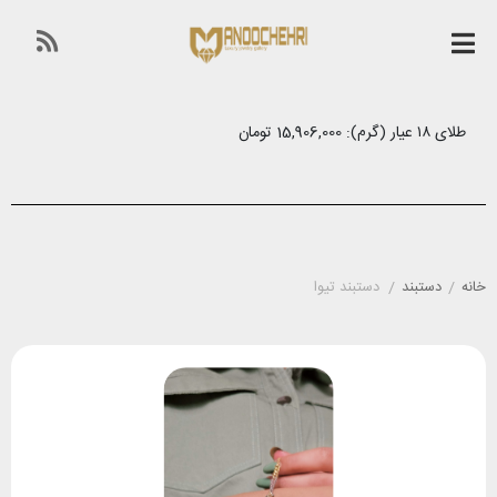
طلای ۱۸ عیار (گرم): 15,906,000 تومان
خانه
/
دستبند
/
دستبند تیوا