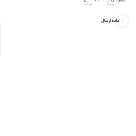
دسته:
مدال
0 از 5
آماده ارسال
آ