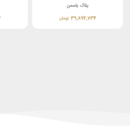
پلاک یاسمن
39,894,734
تومان
7