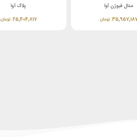
مدال فیوژن آوا
پلاک آوا
35,957,18
تومان
25,404,817
تومان