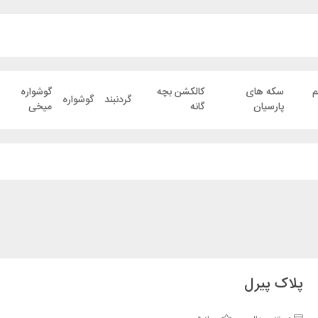
م
سکه های
کالکشن بچه
گوشواره
گردنبند
گوشواره
پارسیان
گانه
میخی
پلاک پیرل