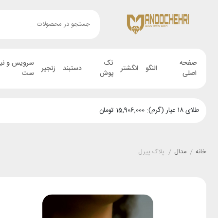
صفحه
تک
سرویس و نی
النگو
انگشتر
دستبند
زنجیر
اصلی
پوش
ست
طلای ۱۸ عیار (گرم): 15,906,000 تومان
خانه
/
مدال
/
پلاک پیرل