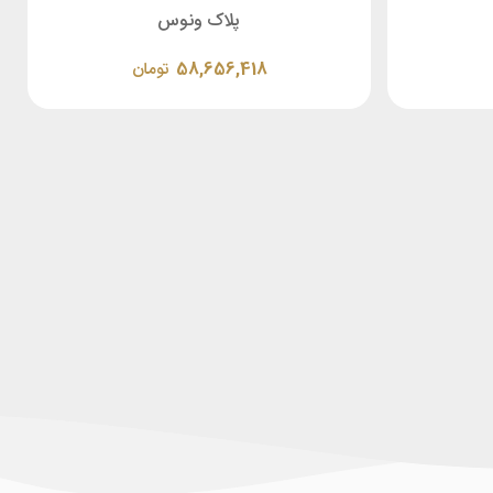
پلاک ونوس
58,656,418
تومان