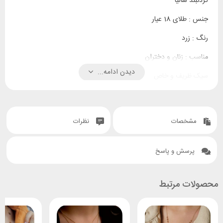
گردنبند سالیا
جنس : طلای 18 عیار
رنگ : زرد
مناسب : زنان و دختران
دیدن ادامه...
سیک ظریف و خاص
مشخصات
نظرات
پرسش و پاسخ
محصولات مرتبط