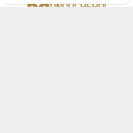
جواهری منوچهری
با ارائه و ساخت طلاهای متنوع به خانواده های ایرانی کمک میکند تا با خرید راحتتر
طلا ،دارایی های خود را افزایش دهند. زرطلا با مدیریت برادران منوچهری فعال از
سال 1398 تاکنون…