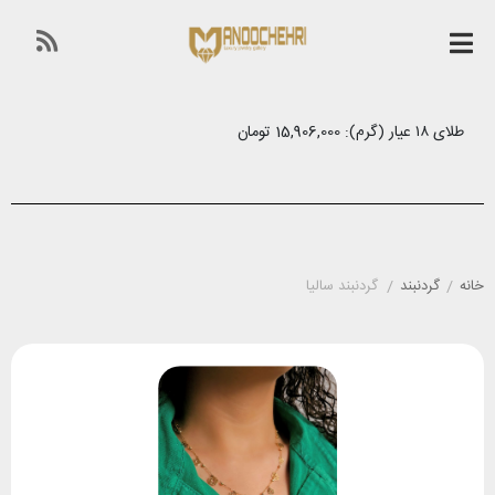
طلای ۱۸ عیار (گرم): 15,906,000 تومان
خانه
/
گردنبند
/
گردنبند سالیا