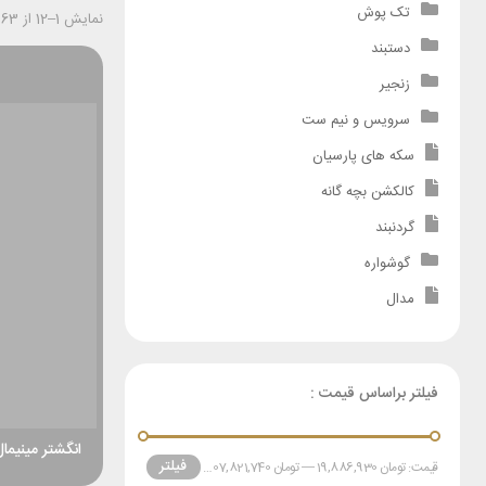
تک پوش
نمایش 1–12 از 63 نتیجه
دستبند
زنجیر
سرویس و نیم ست
سکه های پارسیان
کالکشن بچه گانه
گردنبند
گوشواره
مدال
فیلتر براساس قیمت :
انگشتر مینیمال
فیلتر
قیمت:
تومان 19,886,930
—
تومان 80,607,821,740