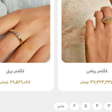
انگشتر ریناس
انگشتر پریل
37,363,33
تومان
29,529,087
تومان
6
5
4
3