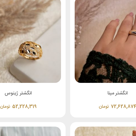
انگشتر مینا
انگشتر ژینوس
72,628,87
تومان
52,228,319
تومان