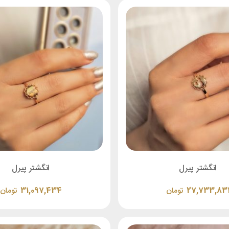
انگشتر پیرل
انگشتر پیرل
27,733,83
تومان
31,097,434
تومان