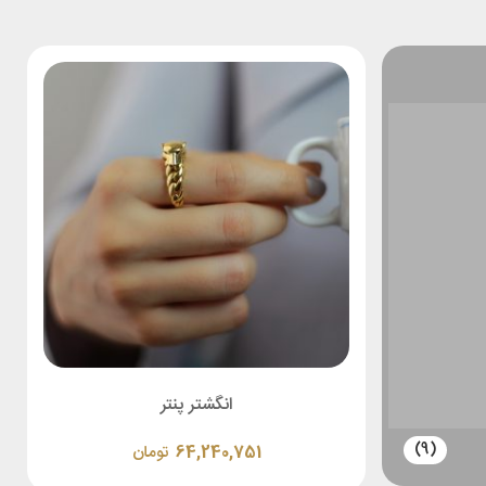
انگشتر پنتر
(9)
64,240,751
تومان