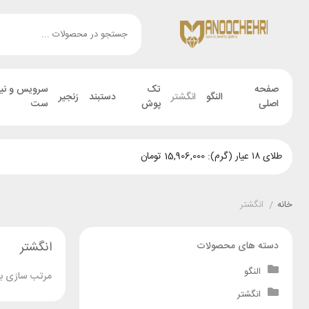
صفحه
تک
سرویس و نی
النگو
انگشتر
دستبند
زنجیر
اصلی
پوش
ست
طلای ۱۸ عیار (گرم): 15,906,000 تومان
خانه
/
انگشتر
انگشتر
دسته های محصولات
النگو
مرتب سازی بر
انگشتر