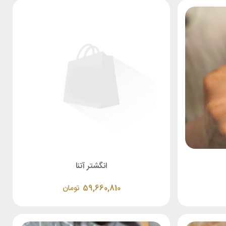
انگشتر آتنا
59,660,810
تومان