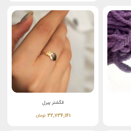
انگشتر پیرل
32,734,141
تومان