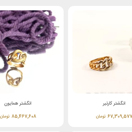
انگشتر کارتیر
انگشتر همایون
67,309,57
تومان
85,467,608
تومان