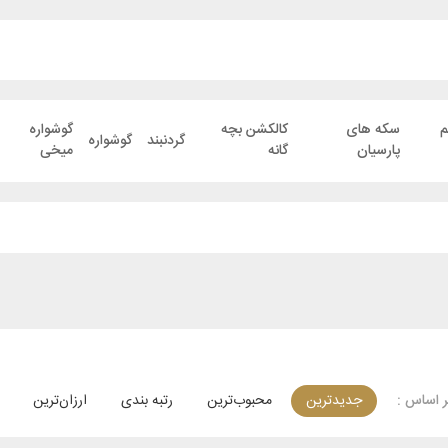
م
سکه های
کالکشن بچه
گوشواره
گردنبند
گوشواره
پارسیان
گانه
میخی
جدیدترین
محبوب‌ترین
رتبه بندی
ارزان‌ترین
 اساس :