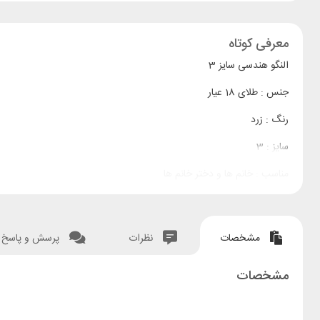
معرفی کوتاه
النگو هندسی سایز 3
جنس : طلای 18 عیار
رنگ : زرد
سایز : 3
مناسب : خانم ها و دختر خانم ها
مشخصات
نظرات
پرسش و پاسخ
مشخصات