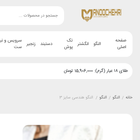
صفحه
تک
سرویس و نی
النگو
انگشتر
دستبند
زنجیر
اصلی
پوش
ست
طلای ۱۸ عیار (گرم): 15,906,000 تومان
خانه
/
النگو
/
النگو
/
النگو هندسی سایز 3