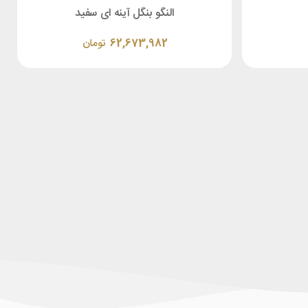
النگو بنگل آینه ای سفید
62,673,982
تومان