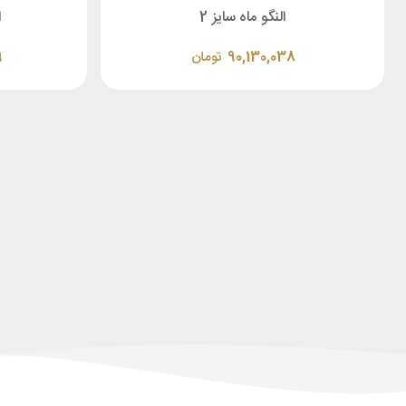
النگو ماه سایز 2
ا
90,130,038
تومان
9