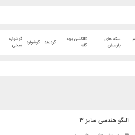
م
سکه های
کالکشن بچه
گوشواره
گردنبند
گوشواره
پارسیان
گانه
میخی
النگو هندسی سایز 3