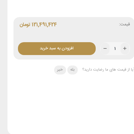
قیمت:
121,491,424
تومان
افزودن به سبد خرید
یا از قیمت های ما رضایت دارید؟
بله
خیر