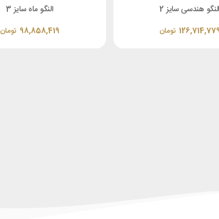
لنگو هندسی سایز 2
النگو ماه سایز 3
126,714,77
تومان
98,858,419
تومان